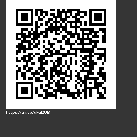
https://lin.ee/uFaI2UB