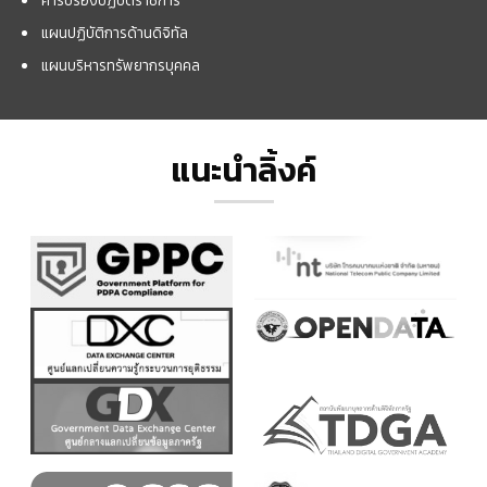
แผนปฏิบัติการด้านดิจิทัล
แผนบริหารทรัพยากรบุคคล
แนะนำลิ้งค์