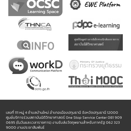
เลขที่ 111 หมู่ 4 ตำบลบ้านใหม่ อำเภอเมืองปทุมธานี จังหวัดปทุมธานี 12000
ศูนย์บริการร่วมสถาบันนิติวิทยาศาสตร์ One Stop Service Center 081 909
0695 (ในวันและเวลาราชการ) งานรับส่งวัตถุพยานสำหรับภาครัฐ 062 323
9000 งานประชาสัมพันธ์