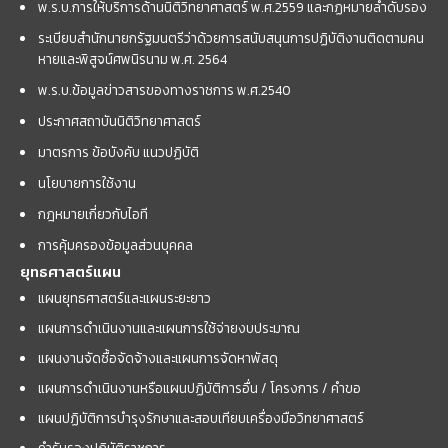
พ.ร.บ.การให้บริการด้านนิติวิทยาศาสตร์ พ.ศ.2559 และกฏหมายลำดับรอง
ระเบียบสำนักนายกรัฐมนตรีว่าด้วยการสนับสนุนการปฏิบัติงานติดตามคน
หายและพิสูจน์ศพนิรนาม พ.ศ. 2564
พ.ร.บ.ข้อมูลข่าวสารของทางราชการ พ.ศ.2540
ประกาศสถาบันนิติวิทยาศาสตร์
มาตรการ ข้อบังคับ แนวปฏิบัติ
นโยบายการใช้งาน
กฎหมายเกี่ยวกับไอที
การคุ้มครองข้อมูลส่วนบุคคล
ยุทธศาสตร์แผน
แผนยุทธศาสตร์และแผนระยะยาว
แผนการดำเนินงานและแผนการใช้จ่ายงบประมาณ
แผนงานจัดซื้อจัดจ้างและแผนการจัดหาพัสดุ
แผนการดำเนินงานหรือแผนปฏิบัติการอื่น / โครงการ / คำขอ
แผนปฏิบัติการบำรุงรักษาและสอบเทียบเครื่องมือวิทยาศาสตร์
คำรับรองปฏิบัติราชการ