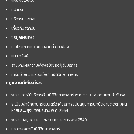
แผนผังเว็บไซต์
หน้าแรก
บริการประชาชน
เกี่ยวกับสถาบัน
ข้อมูลเผยแพร่
เว็บไซต์ภายใน/หน่วยงานที่เกี่ยวข้อง
แนะนำลิ้งค์
รายงานผลความพึงพอใจของผู้รับบริการ
เครือข่ายความร่วมมือด้านนิติวิทยาศาสตร์
กฎหมายที่เกี่ยวข้อง
พ.ร.บ.การให้บริการด้านนิติวิทยาศาสตร์ พ.ศ.2559 และกฏหมายลำดับรอง
ระเบียบสำนักนายกรัฐมนตรีว่าด้วยการสนับสนุนการปฏิบัติงานติดตามคน
หายและพิสูจน์ศพนิรนาม พ.ศ. 2564
พ.ร.บ.ข้อมูลข่าวสารของทางราชการ พ.ศ.2540
ประกาศสถาบันนิติวิทยาศาสตร์