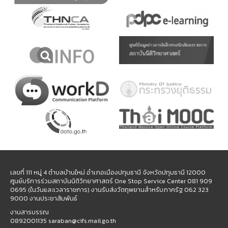
เลขที่ 111 หมู่ 4 ตำบลบ้านใหม่ อำเภอเมืองปทุมธานี จังหวัดปทุมธานี 12000
ศูนย์บริการร่วมสถาบันนิติวิทยาศาสตร์ One Stop Service Center 081 909
0695 (ในวันและเวลาราชการ) งานรับส่งวัตถุพยานสำหรับภาครัฐ 062 323
9000 งานประชาสัมพันธ์
งานสารบรรณ
0892001135 saraban@cifs.mail.go.th