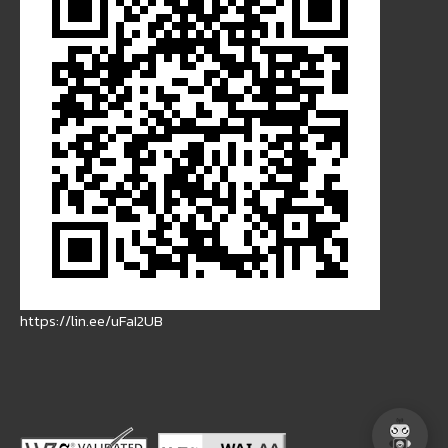
https://lin.ee/uFaI2UB