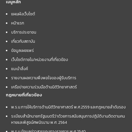
เมนูหลัก
แผนผังเว็บไซต์
หน้าแรก
บริการประชาชน
เกี่ยวกับสถาบัน
ข้อมูลเผยแพร่
เว็บไซต์ภายใน/หน่วยงานที่เกี่ยวข้อง
แนะนำลิ้งค์
รายงานผลความพึงพอใจของผู้รับบริการ
เครือข่ายความร่วมมือด้านนิติวิทยาศาสตร์
กฎหมายที่เกี่ยวข้อง
พ.ร.บ.การให้บริการด้านนิติวิทยาศาสตร์ พ.ศ.2559 และกฏหมายลำดับรอง
ระเบียบสำนักนายกรัฐมนตรีว่าด้วยการสนับสนุนการปฏิบัติงานติดตามคน
หายและพิสูจน์ศพนิรนาม พ.ศ. 2564
พ.ร.บ.ข้อมูลข่าวสารของทางราชการ พ.ศ.2540