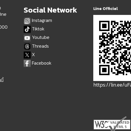
ด
Social Network
Line Official
 One
Instagram
9000
Tiktok
Youtube
Threads
X
Facebook
นี้
https://lin.ee/u