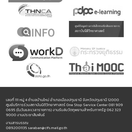
เลขที่ 111 หมู่ 4 ตำบลบ้านใหม่ อำเภอเมืองปทุมธานี จังหวัดปทุมธานี 12000
ศูนย์บริการร่วมสถาบันนิติวิทยาศาสตร์ One Stop Service Center 081 909
0695 (ในวันและเวลาราชการ) งานรับส่งวัตถุพยานสำหรับภาครัฐ 062 323
9000 งานประชาสัมพันธ์
งานสารบรรณ
0892001135 saraban@cifs.mail.go.th