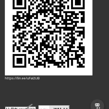
https://lin.ee/uFaI2UB