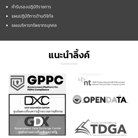
คำรับรองปฏิบัติราชการ
แผนปฏิบัติการด้านดิจิทัล
แผนบริหารทรัพยากรบุคคล
แนะนำลิ้งค์