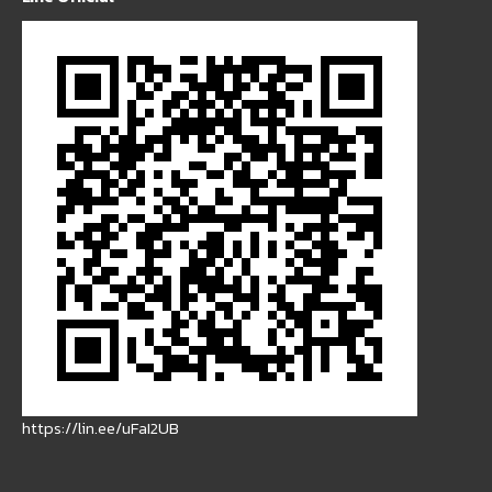
https://lin.ee/uFaI2UB