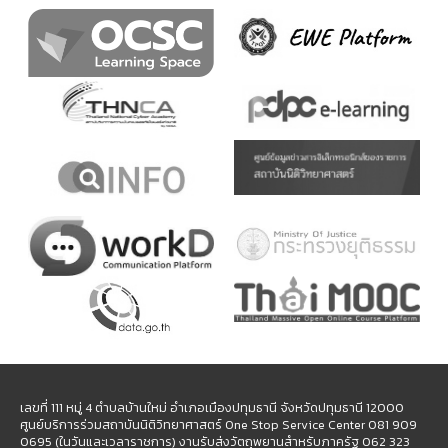
เลขที่ 111 หมู่ 4 ตำบลบ้านใหม่ อำเภอเมืองปทุมธานี จังหวัดปทุมธานี 12000
ศูนย์บริการร่วมสถาบันนิติวิทยาศาสตร์ One Stop Service Center 081 909
0695 (ในวันและเวลาราชการ) งานรับส่งวัตถุพยานสำหรับภาครัฐ 062 323