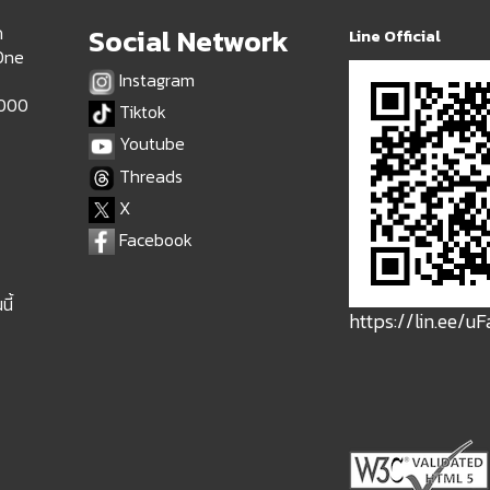
ด
Social Network
Line Official
 One
Instagram
9000
Tiktok
Youtube
Threads
X
Facebook
นี้
https://lin.ee/u